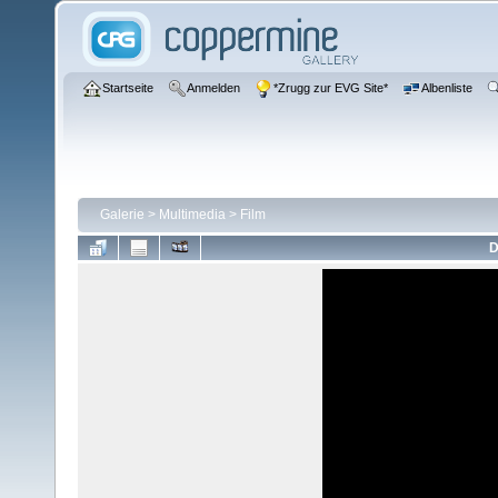
Startseite
Anmelden
*Zrugg zur EVG Site*
Albenliste
Galerie
>
Multimedia
>
Film
D