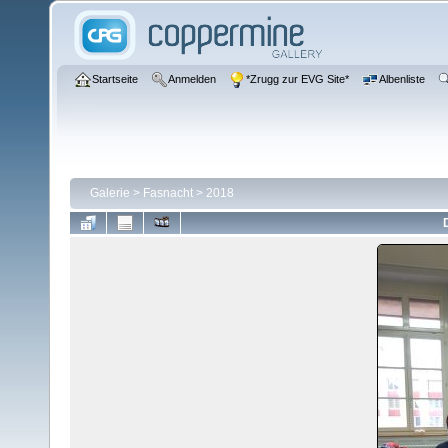
Startseite
Anmelden
*Zrugg zur EVG Site*
Albenliste
Galerie
>
Fasnacht
>
2018