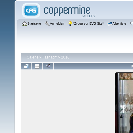
Startseite
Anmelden
*Zrugg zur EVG Site*
Albenliste
Galerie
>
Fasnacht
>
2016
D