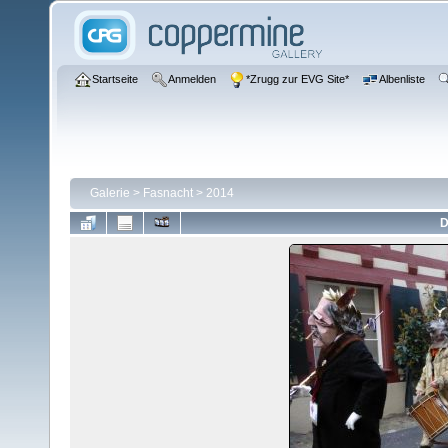
Startseite
Anmelden
*Zrugg zur EVG Site*
Albenliste
Galerie
>
Fasnacht
>
2014
D