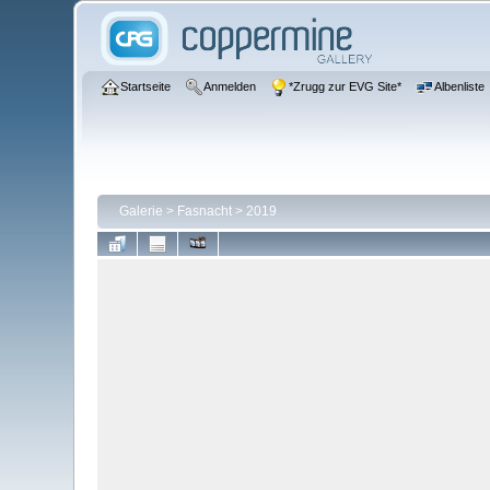
Startseite
Anmelden
*Zrugg zur EVG Site*
Albenliste
Galerie
>
Fasnacht
>
2019