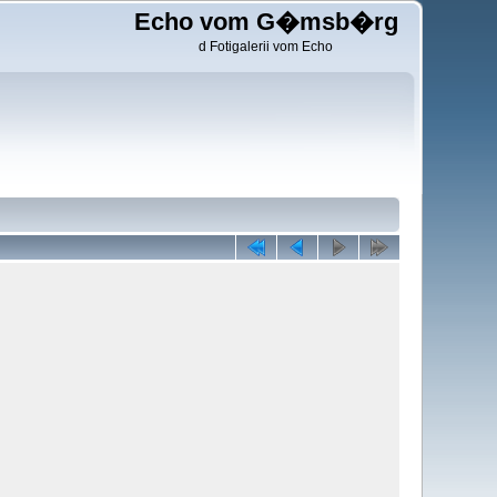
Echo vom G�msb�rg
d Fotigalerii vom Echo