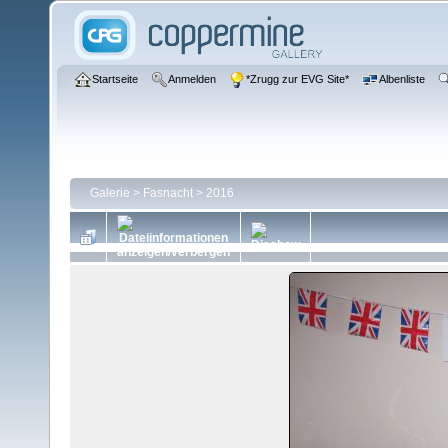
Startseite
Anmelden
*Zrugg zur EVG Site*
Albenliste
Galerie
>
Fasnacht
>
2016